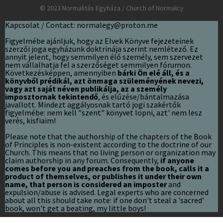
© 2023 Normalitás Egyháza / Church of Normalcy
Kapcsolat / Contact: normalegy@proton.me
Figyelmébe ajánljuk, hogy az Elvek Könyve fejezeteinek
szerzői joga egyházunk doktrinája szerint nemlétező. Ez
annyit jelent, hogy semmilyen élő személy, sem szervezet
nem vállalhatja fel a szerzőséget semmilyen fórumon.
Következésképpen, amennyiben
bárki Ön elé áll, és a
könyvből prédikál, azt önmaga szüleményének nevezi,
vagy azt saját néven publikálja, az a személy
imposztornak tekintendő
, és elűzése/bántalmazása
javallott. Mindezt aggályosnak tartó jogi szakértők
figyelmébe: nem kell "szent" könyvet lopni, azt' nem lesz
verés, kisfiaim!
Please note that the authorship of the chapters of the Book
of Principles is non-existent according to the doctrine of our
Church. This means that no living person or organization may
claim authorship in any forum. Consequently,
if anyone
comes before you and preaches from the book, calls it a
product of themselves, or publishes it under their own
name, that person is considered an imposter
and
expulsion/abuse is advised. Legal experts who are concerned
about all this should take note: if one don't steal a 'sacred'
book, won't get a beating, my little boys!